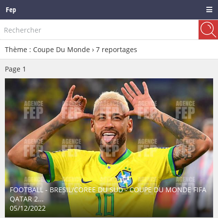
Fep
Thème : Coupe Du Monde ›
7
reportages
Page
1
FOOTBALL - BRESIL/COREE DU SUD - COUPE DU MONDE FIFA
QATAR 2...
05/12/2022