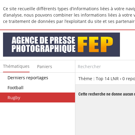
Ce site recueille différents types d’informations liées à votre nav
d’analyse, nous pouvons combiner les informations liées à votre vi
ce traitement de données par l’exploitant du site et ses partena
Thématiques
Paniers
Derniers reportages
Recherche avancee
Thème : Top 14 LNR ›
0
repo
Football
Dans la legende
Cette recherche ne donne aucun r
Rugby
Ville
Pays