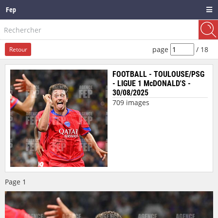
Fep
page
/
18
Retour
FOOTBALL - TOULOUSE/PSG
- LIGUE 1 McDONALD'S -
30/08/2025
709 images
Page
1