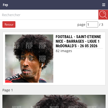
Fep
page
/
3
Retour
FOOTBALL - SAINT-ETIENNE
NICE - BARRAGES - LIGUE 1
McDONALD'S - 26 05 2026
82 images
Page
1