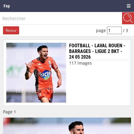
Fep
page
/
3
Retour
FOOTBALL - LAVAL ROUEN -
BARRAGES - LIGUE 2 BKT -
24 05 2026
117 images
Page
1