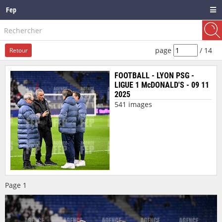
Fep
page
/
14
Retour
FOOTBALL - LYON PSG -
LIGUE 1 McDONALD'S - 09 11
2025
541 images
Page
1